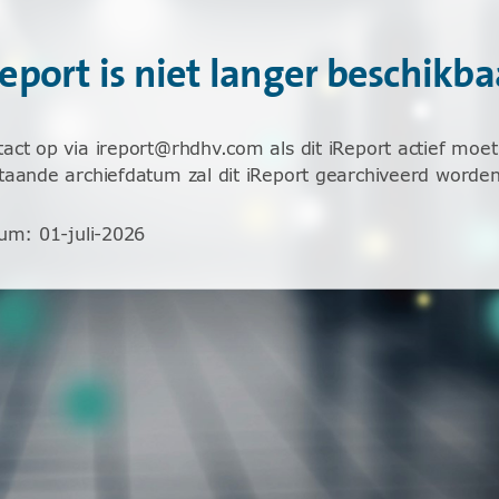
Report is niet langer beschikba
ct op via ireport@rhdhv.com als dit iReport actief moet 
aande archiefdatum zal dit iReport gearchiveerd worden
tum
:
01-juli-2026