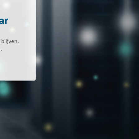
ar
blijven.
.