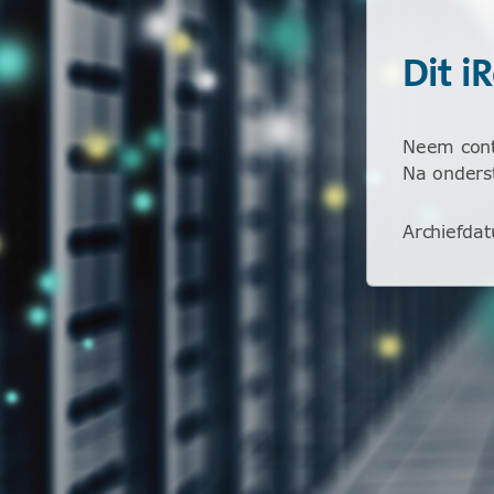
Dit i
Neem conta
Na onderst
Archiefda