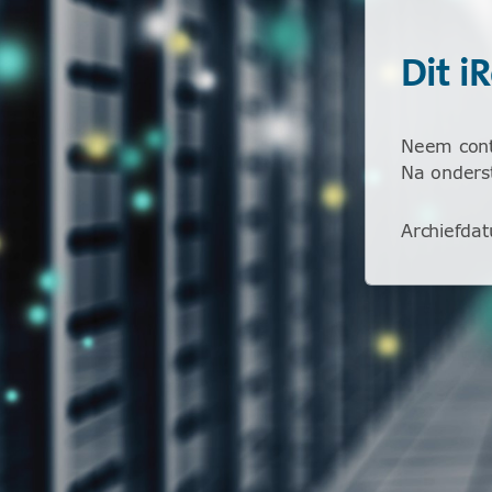
Dit i
Neem conta
Na onderst
Archiefda