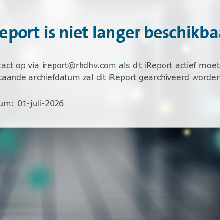
Report is niet langer beschikba
ct op via ireport@rhdhv.com als dit iReport actief moet 
aande archiefdatum zal dit iReport gearchiveerd worden
tum
:
01-juli-2026