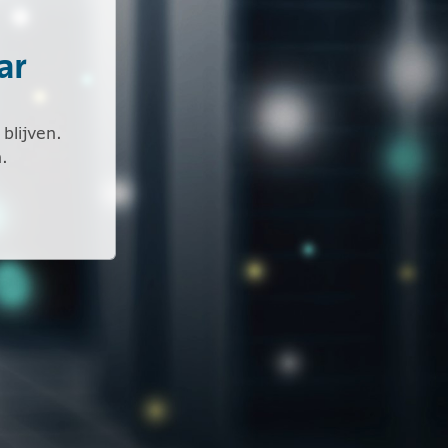
ar
blijven.
.