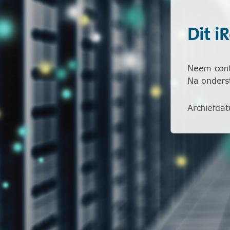
Dit i
Neem conta
Na onderst
Archiefda