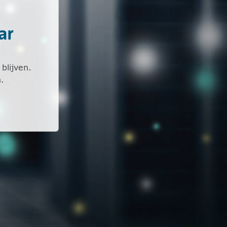
ar
blijven.
.