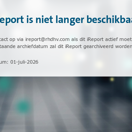
Report is niet langer beschikba
ct op via ireport@rhdhv.com als dit iReport actief moet 
aande archiefdatum zal dit iReport gearchiveerd worden
tum
:
01-juli-2026