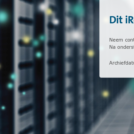
Dit i
Neem conta
Na onderst
Archiefda