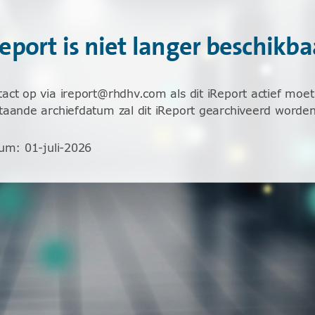
Report is niet langer beschikba
ct op via ireport@rhdhv.com als dit iReport actief moet 
aande archiefdatum zal dit iReport gearchiveerd worden
tum
:
01-juli-2026