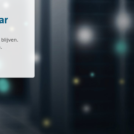
ar
blijven.
.