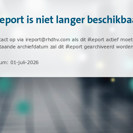
Report is niet langer beschikba
ct op via ireport@rhdhv.com als dit iReport actief moet 
aande archiefdatum zal dit iReport gearchiveerd worden
tum
:
01-juli-2026