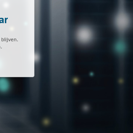
ar
blijven.
.