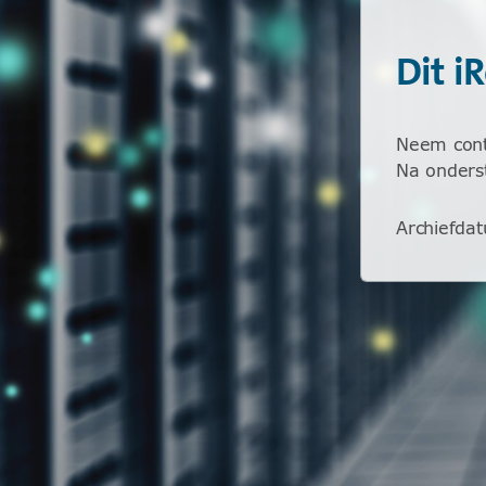
Dit i
Neem conta
Na onderst
Archiefda