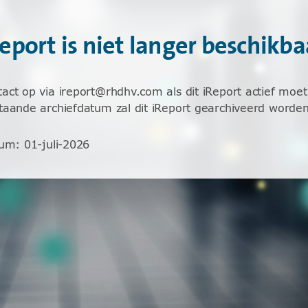
Report is niet langer beschikba
ct op via ireport@rhdhv.com als dit iReport actief moet 
aande archiefdatum zal dit iReport gearchiveerd worden
tum
:
01-juli-2026