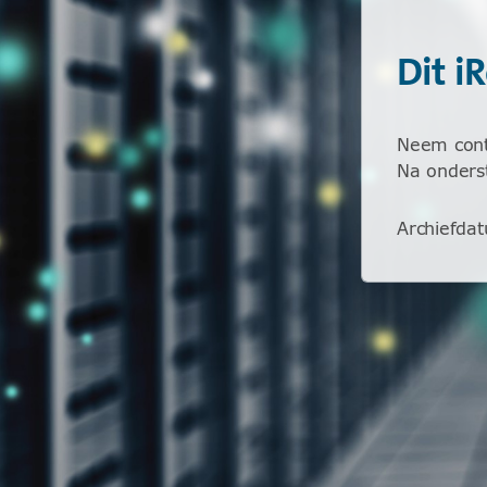
Dit i
Neem conta
Na onderst
Archiefda