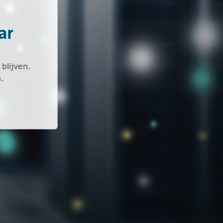
ar
blijven.
.